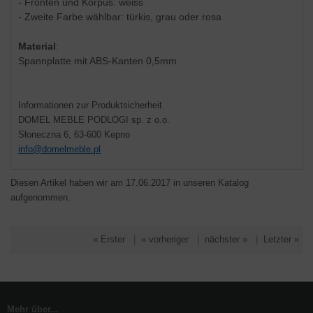
- Fronten und Korpus: weiss
- Zweite Farbe wählbar: türkis, grau oder rosa
Material
:
Spannplatte mit ABS-Kanten 0,5mm
Informationen zur Produktsicherheit
DOMEL MEBLE PODLOGI sp. z o.o.
Słoneczna 6, 63-600 Kepno
info@domelmeble.pl
Diesen Artikel haben wir am 17.06.2017 in unseren Katalog
aufgenommen.
« Erster
|
« vorheriger
|
nächster »
|
Letzter »
Mehr über...