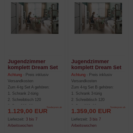
Jugendzimmer
Jugendzimmer
komplett Dream Set
komplett Dream Set
A
B
Achtung
- Preis inklusiv
Achtung
- Preis inklusiv
Versandkosten
Versandkosten
Zum 4-tg Set A gehören:
Zum 4-tg Set B gehören:
1. Schrank 2-türig
1. Schrank 3-türig
2. Schreibtisch 120
2. Schreibtisch 120
3. Bett 200x90
3. Bett 200x90
Sonderpreis ab
Sonderpreis ab
1.129,00 EUR
1.359,00 EUR
4. Wandregal
4. Wandregal
Lieferzeit:
3 bis 7
Lieferzeit:
3 bis 7
Arbeitswochen
Arbeitswochen