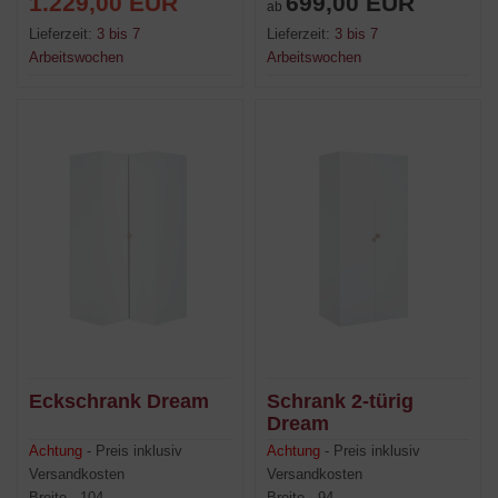
1.229,00 EUR
699,00 EUR
ab
4. Wandregal
Lieferzeit:
3 bis 7
Lieferzeit:
3 bis 7
Arbeitswochen
Arbeitswochen
Eckschrank Dream
Schrank 2-türig
Dream
Achtung
- Preis inklusiv
Achtung
- Preis inklusiv
Versandkosten
Versandkosten
Breite - 104
Breite - 94