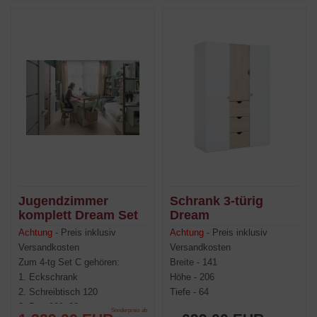
Jugendzimmer
Schrank 3-türig
komplett Dream Set
Dream
C
Achtung
- Preis inklusiv
Achtung
- Preis inklusiv
Versandkosten
Versandkosten
Zum 4-tg Set C gehören:
Breite - 141
1.
Eckschrank
Höhe - 206
2. Schreibtisch 120
Tiefe - 64
3. Bett 200x90
Sonderpreis ab