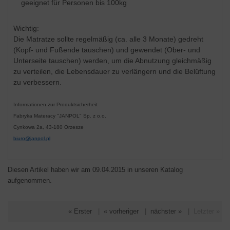
geeignet für Personen bis 100kg
Wichtig:
Die Matratze sollte regelmäßig (ca. alle 3 Monate) gedreht
(Kopf- und Fußende tauschen) und gewendet (Ober- und
Unterseite tauschen) werden, um die Abnutzung gleichmäßig
zu verteilen, die Lebensdauer zu verlängern und die Belüftung
zu verbessern.
Informationen zur Produktsicherheit
Fabryka Materacy "JANPOL" Sp. z o.o.
Cynkowa 2a, 43-180 Orzesze
biuro@janpol.pl
Diesen Artikel haben wir am 09.04.2015 in unseren Katalog
aufgenommen.
« Erster
|
« vorheriger
|
nächster »
|
Letzter »