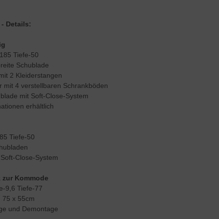
- Details:
ig
185 Tiefe-50
breite Schublade
mit 2 Kleiderstangen
r mit 4 verstellbaren Schrankböden
blade mit Soft-Close-System
ationen erhältlich
85 Tiefe-50
chubladen
 Soft-Close-System
tz zur Kommode
-9,6 Tiefe-77
. 75 x 55cm
age und Demontage