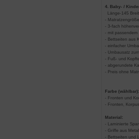
4. Baby- / Kinde
Länge-145 Breit
- Matratzengröß
- 3-fach höhenver
- mit passendem 
- Bettseiten aus 
- einfacher Umba
- Umbausatz zum 
- Fuß- und Kopft
- abgerundete K
- Preis ohne Mat
Farbe (wählbar)
- Fronten und Kor
- Fronten, Korpus
Material:
- Laminierte Spa
- Griffe aus Metal
- Bettseiten und 