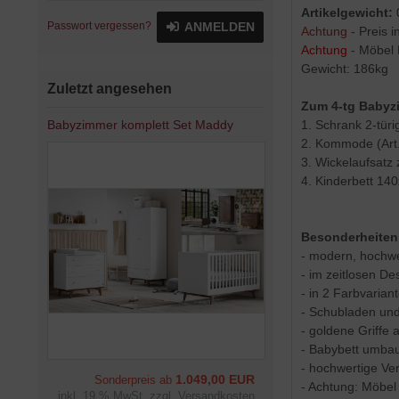
Artikelgewicht:
Passwort vergessen?
ANMELDEN
Achtung
- Preis 
Achtung
- Möbel 
Gewicht: 186kg
Zuletzt angesehen
Zum 4-tg Babyz
1. Schrank 2-türi
Babyzimmer komplett Set Maddy
2. Kommode (Art
3. Wickelaufsatz
4. Kinderbett 140
Besonderheiten 
- modern, hochwe
- im zeitlosen De
- in 2 Farbvaria
- Schubladen und
- goldene Griffe 
- Babybett umbau
- hochwertige Ve
1.049,00 EUR
Sonderpreis ab
- Achtung: Möbel
inkl. 19 % MwSt. zzgl.
Versandkosten