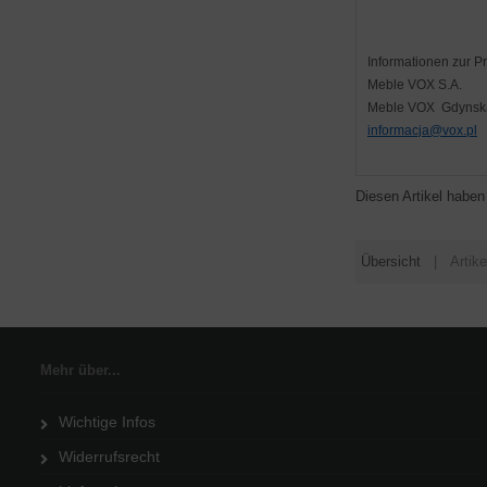
Informationen zur P
Meble VOX S.A.
Meble VOX Gdynska
informacja@vox.pl
Diesen Artikel habe
Übersicht
| Artike
Mehr über...
Wichtige Infos
Widerrufsrecht