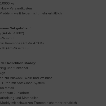
0.0000 kg
inklusiv Versandkosten
Maddy in weiß leider nicht mehr erhältlich
immer Set gehören:
g (Art.-Nr.47802)
.-Nr.47803)
 zur Kommode (Art.-Nr.47804)
x70 (Art.-Nr.47805)
der Kollektion Maddy:
rtig und funktional
sign
nten zur Auswahl: Weiß und Walnuss
 Türen mit Soft-Close-System
aus Metall
bar zum Juniorbett
rarbeitung und Materialien
 Maddy mit schwarzen Fronten nicht mehr erhältlich