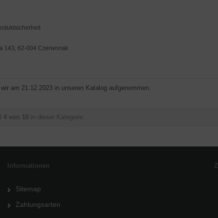
roduktsicherheit
 143, 62-004 Czerwonak
n wir am 21.12.2023 in unseren Katalog aufgenommen.
l
4 von 10
in dieser Kategorie
Informationen
Z
Sitemap
Zahlungsarten