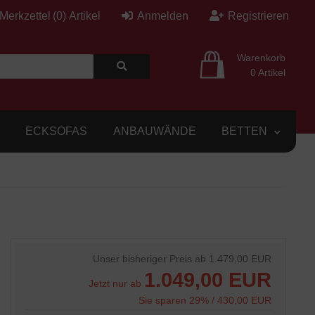
Merkzettel
(
0
)
Artikel
Anmelden
Registrieren
Warenkorb
0 Artikel
ECKSOFAS
ANBAUWÄNDE
BETTEN
Unser bisheriger Preis ab
1.479,00 EUR
1.049,00 EUR
Jetzt nur ab
Sie sparen 29% / 430,00 EUR