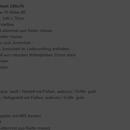
rbett 140x70
e-75 Höhe-90
e: 140 x 70cm
stellbar
Lattenrost aus Kiefer massiv
Kiefer massiv
u zum Juniorbett
Juniorbett im Lieferumfang enthalten
eil aus robusten Möbelplatten 22mm stark
anten
ratze
:
pus: weiß / Gestell mit Füßen: walnuss / Griffe: gold
, Holzgestell mit Füßen: walnuss / Griffe: gold
nplatte mit ABS-Kanten
l
Lattenrost aus Kiefer massiv